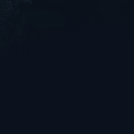
Sofortige Linderung
EFFEKT
15 Minuten
DAUER (MINUTEN)
Schmerzmanagement
ZIEL