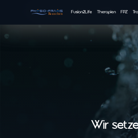
Fusion2Life
Fusion2Life
Therapien
Therapien
FPZ
FPZ
Tra
Tra
Wir setze