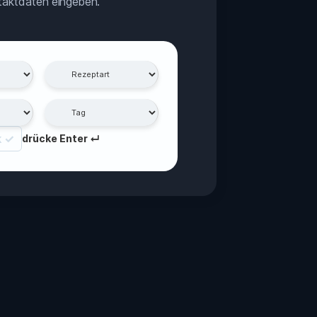
aktdaten eingeben.
 ✓
drücke Enter ↵