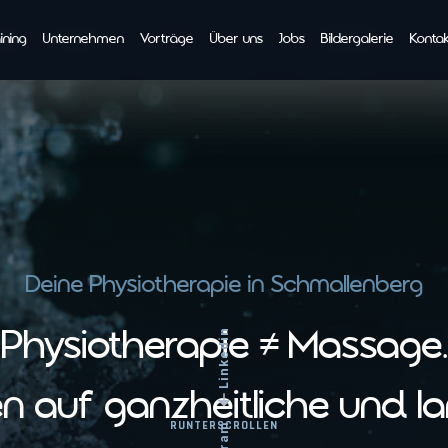
ining
ining
Unternehmen
Unternehmen
Vorträge
Vorträge
Über uns
Über uns
Jobs
Jobs
Bildergalerie
Bildergalerie
Konta
Konta
Deine Physiotherapie in Schmallenberg
Linkedin
Physiotherapie ≠ Massage.
n auf ganzheitliche und la
RUNTERSCROLLEN