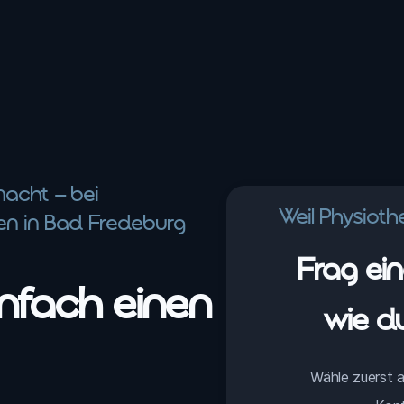
macht – bei
Weil Physioth
en in Bad Fredeburg
Frag ei
nfach einen
wie d
Wähle zuerst a